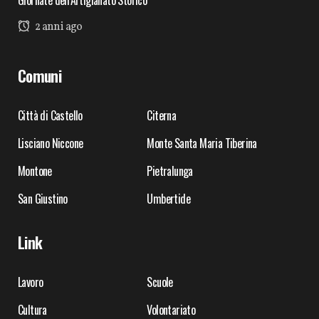
Giornate dell’Artigianato Storico
2 anni ago
Comuni
Città di Castello
Citerna
Lisciano Niccone
Monte Santa Maria Tiberina
Montone
Pietralunga
San Giustino
Umbertide
Link
Lavoro
Scuole
Cultura
Volontariato