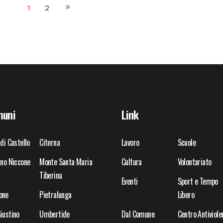
1
2
uni
Link
 di Castello
Citerna
Lavoro
Scuole
ano Niccone
Monte Santa Maria
Cultura
Volontariato
Tiberina
Eventi
Sport e Tempo
one
Pietralunga
Libero
iustino
Umbertide
Dal Comune
Centro Antiviole