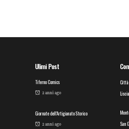
Ulimi Post
Com
Tiferno Comics
Città
2 anni ago
Lisci
Mont
Giornate dell’Artigianato Storico
San G
2 anni ago