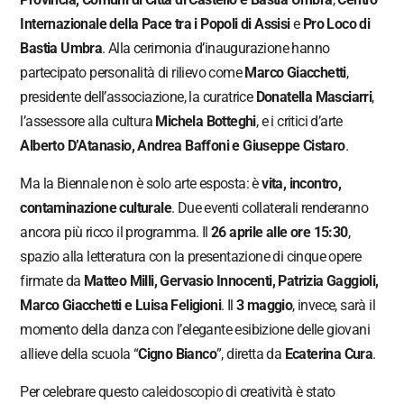
Internazionale della Pace tra i Popoli di Assisi
e
Pro Loco di
Bastia Umbra
. Alla cerimonia d’inaugurazione hanno
partecipato personalità di rilievo come
Marco Giacchetti
,
presidente dell’associazione, la curatrice
Donatella Masciarri
,
l’assessore alla cultura
Michela Botteghi
, e i critici d’arte
Alberto D’Atanasio, Andrea Baffoni e Giuseppe Cistaro
.
Ma la Biennale non è solo arte esposta: è
vita, incontro,
contaminazione culturale
. Due eventi collaterali renderanno
ancora più ricco il programma. Il
26 aprile alle ore 15:30
,
spazio alla letteratura con la presentazione di cinque opere
firmate da
Matteo Milli, Gervasio Innocenti, Patrizia Gaggioli,
Marco Giacchetti e Luisa Feligioni
. Il
3 maggio
, invece, sarà il
momento della danza con l’elegante esibizione delle giovani
allieve della scuola “
Cigno Bianco
”, diretta da
Ecaterina Cura
.
Per celebrare questo
caleidoscopio
di creatività è stato