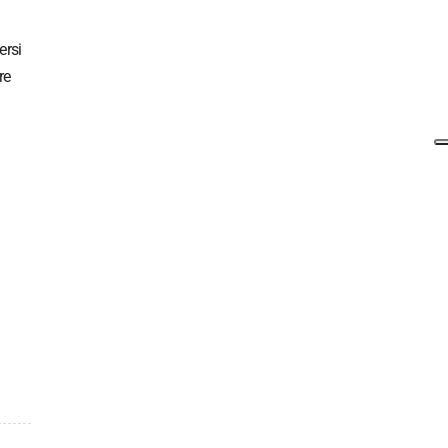
ersi
re