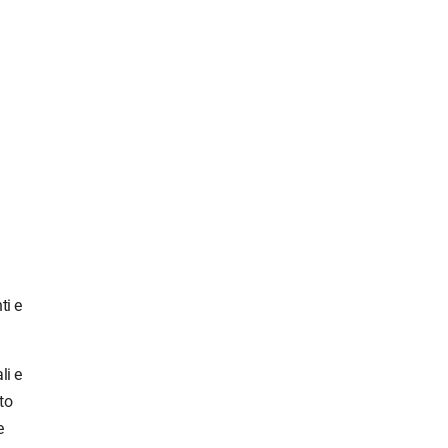
ti e
li e
to
e