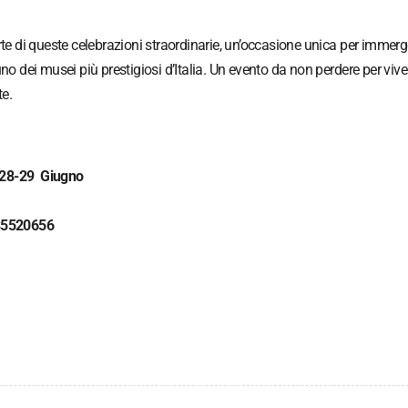
rte di queste celebrazioni straordinarie, un’occasione unica per immerg
i uno dei musei più prestigiosi d’Italia. Un evento da non perdere per vive
e.
7-28-29 Giugno
85520656