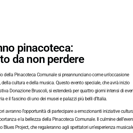
no pinacoteca:
to da non perdere
sario della Pinacoteca Comunale si preannunciano come un’occasione
te, della cultura e della musica. Questo evento speciale, che avrà inizio
va Donazione Bruscoli, si estenderà per quattro giorni intensi di even
ia e il fascino di uno dei musei e palazzi più belli d’Italia.
atori avranno l’opportunità di partecipare a emozionanti iniziative cultura
mportanza e la bellezza della Pinacoteca Comunale. Il culmine dell’even
rno Blues Project, che regaleranno agli spettatori un’esperienza musical