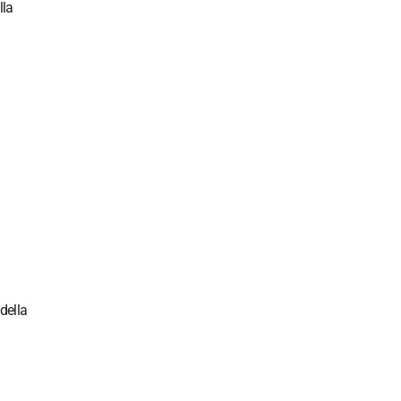
lla
della