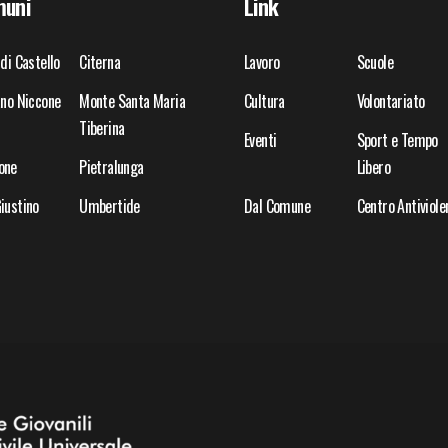
uni
Link
 di Castello
Citerna
Lavoro
Scuole
ano Niccone
Monte Santa Maria
Cultura
Volontariato
Tiberina
Eventi
Sport e Tempo
one
Pietralunga
Libero
iustino
Umbertide
Dal Comune
Centro Antiviole