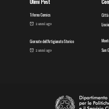
Ulimi Post
Com
Tiferno Comics
Città
2 anni ago
Lisci
Mont
Giornate dell’Artigianato Storico
San G
2 anni ago