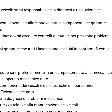
veicoli: sarai responsabile della diagnosi e risoluzione dei
enti: dovrai installare nuove parti e componenti per garantire il
i.
utine: dovrai eseguire controlli di routine per prevenire problemi
i garantire che tutti i lavori siano eseguiti in conformità con le
superiore, preferibilmente in un campo correlato alla meccanica
o di operaio meccanico auto.
mponenti dei veicoli e delle tecniche di riparazione.
fficiente e accurato.
nella diagnosi di problemi meccanici.
rezza relative alla manutenzione dei veicoli.
e di gestire più compiti contemporaneamente.