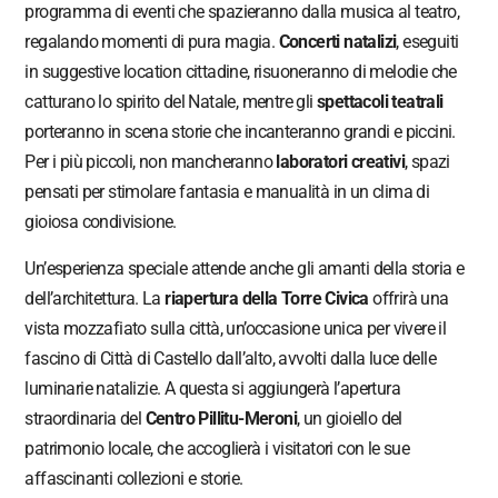
programma di eventi che spazieranno dalla musica al teatro,
regalando momenti di pura magia.
Concerti natalizi
, eseguiti
in suggestive location cittadine, risuoneranno di melodie che
catturano lo spirito del Natale, mentre gli
spettacoli teatrali
porteranno in scena storie che incanteranno grandi e piccini.
Per i più piccoli, non mancheranno
laboratori creativi
, spazi
pensati per stimolare fantasia e manualità in un clima di
gioiosa condivisione.
Un’esperienza speciale attende anche gli amanti della storia e
dell’architettura. La
riapertura della Torre Civica
offrirà una
vista mozzafiato sulla città, un’occasione unica per vivere il
fascino di Città di Castello dall’alto, avvolti dalla luce delle
luminarie natalizie. A questa si aggiungerà l’apertura
straordinaria del
Centro Pillitu-Meroni
, un gioiello del
patrimonio locale, che accoglierà i visitatori con le sue
affascinanti collezioni e storie.