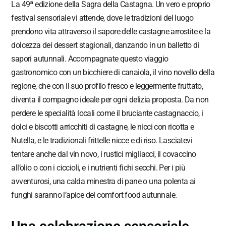
La 49ª edizione della Sagra della Castagna. Un vero e proprio
festival sensoriale vi attende, dove le tradizioni del luogo
prendono vita attraverso il sapore delle castagne arrostite e la
dolcezza dei dessert stagionali, danzando in un balletto di
sapori autunnali. Accompagnate questo viaggio
gastronomico con un bicchiere di canaiola, il vino novello della
regione, che con il suo profilo fresco e leggermente fruttato,
diventa il compagno ideale per ogni delizia proposta. Da non
perdere le specialità locali come il bruciante castagnaccio, i
dolci e biscotti arricchiti di castagne, le nicci con ricotta e
Nutella, e le tradizionali frittelle nicce e di riso. Lasciatevi
tentare anche dal vin novo, i rustici migliacci, il covaccino
all’olio o con i ciccioli, e i nutrienti fichi secchi. Per i più
avventurosi, una calda minestra di pane o una polenta ai
funghi saranno l’apice del comfort food autunnale.