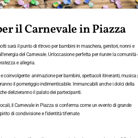
er il Carnevale in Piazza
otti sarà il punto di ritrovo per bambini in maschera, genitori, nonni e
ll’energia del Carnevale. Un’occasione perfetta per riunire la comunità 
atezza e allegria.
e coinvolgente: animazione per bambini, spettacoli itineranti, musica 
deranno il pomeriggio indimenticabile. Immancabili anche i dolci della
he delizieranno il palato dei partecipanti.
locali, il Carnevale in Piazza si conferma come un evento di grande
rito di condivisione e l’identità tifernate.