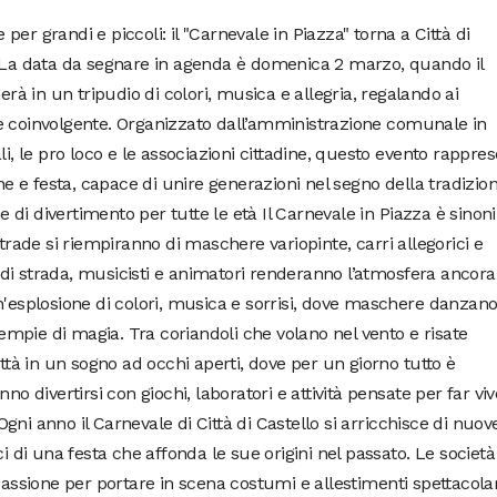
r grandi e piccoli: il "Carnevale in Piazza" torna a Città di
 La data da segnare in agenda è domenica 2 marzo, quando il
erà in un tripudio di colori, musica e allegria, regalando ai
e coinvolgente. Organizzato dall’amministrazione comunale in
li, le pro loco e le associazioni cittadine, questo evento rappre
 e festa, capace di unire generazioni nel segno della tradizio
ne di divertimento per tutte le età Il Carnevale in Piazza è sino
strade si riempiranno di maschere variopinte, carri allegorici e
ti di strada, musicisti e animatori renderanno l’atmosfera ancora
n'esplosione di colori, musica e sorrisi, dove maschere danzano
riempie di magia. Tra coriandoli che volano nel vento e risate
ittà in un sogno ad occhi aperti, dove per un giorno tutto è
no divertirsi con giochi, laboratori e attività pensate per far vi
. Ogni anno il Carnevale di Città di Castello si arricchisce di nuov
ci di una festa che affonda le sue origini nel passato. Le società
passione per portare in scena costumi e allestimenti spettacolar