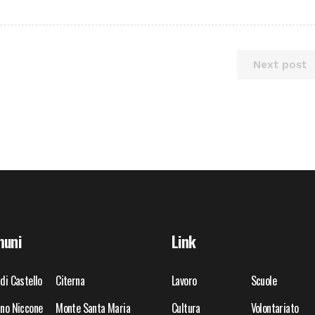
Next post
uni
Link
 di Castello
Citerna
Lavoro
Scuole
ano Niccone
Monte Santa Maria
Cultura
Volontariato