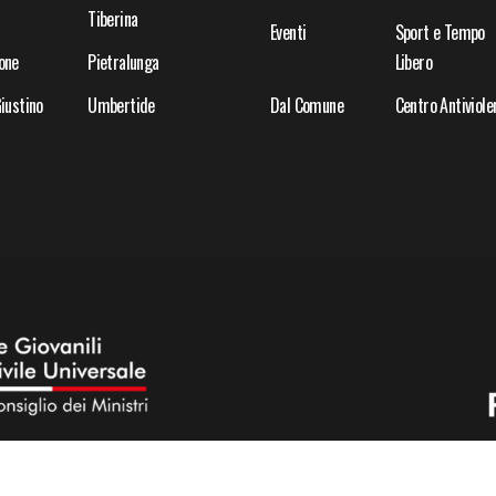
Tiberina
Eventi
Sport e Tempo
one
Pietralunga
Libero
iustino
Umbertide
Dal Comune
Centro Antiviole
AZIONALE POLITICHE GIOVANILI – ANNO 2022 – INTESA N. 77/CU/2022 TRA
GIOVANILI E IL SERVIZIO CIVILE UNIVERSALE