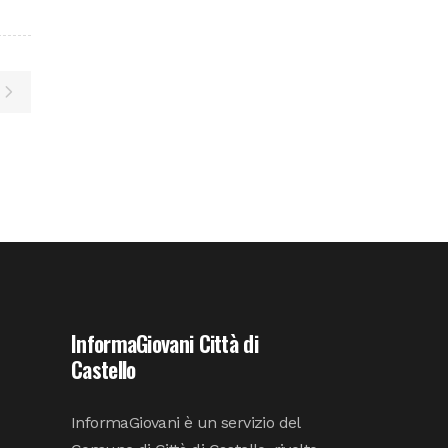
InformaGiovani Città di
Castello
InformaGiovani è un servizio del