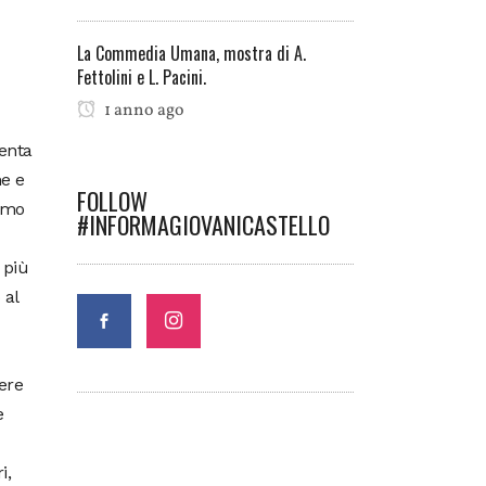
La Commedia Umana, mostra di A.
Fettolini e L. Pacini.
1 anno ago
senta
ne e
FOLLOW
nimo
#INFORMAGIOVANICASTELLO
 più
 al
vere
e
i,