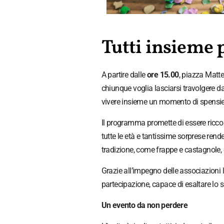
Tutti insieme p
A partire dalle
ore 15.00
, piazza Matte
chiunque voglia lasciarsi travolgere da
vivere insieme un momento di spensier
Il programma promette di essere ricco 
tutte le età e tantissime sorprese ren
tradizione, come frappe e castagnole, c
Grazie all’impegno delle associazioni 
partecipazione, capace di esaltare lo spi
Un evento da non perdere