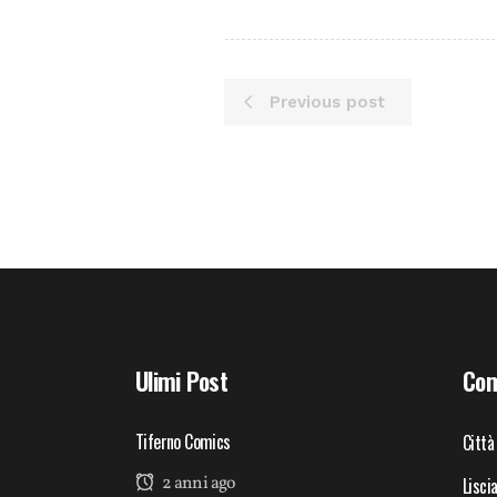
Previous post
Ulimi Post
Com
Tiferno Comics
Città
2 anni ago
Lisci