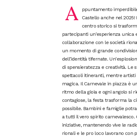
A
ppuntamento imperdibile pe
Castello anche nel 2025!
centro storico si trasform
partecipanti un'esperienza unica 
collaborazione con le società riona
un momento di grande condivisione
dell’identità tifernate. Un'esplosio
di spensieratezza e creatività. Le 
spettacoli itineranti, mentre artis
magica. Il Carnevale in piazza è u
ritmo della gioia e ogni angolo si 
contagiose, la festa trasforma la c
possibile. Bambini e famiglie potran
a tutti il vero spirito carnevalesco
iniziative, mantenendo vive le radi
rionali e le pro loco lavorano con 