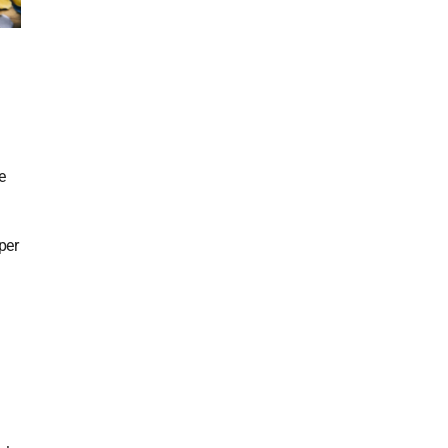
e
per