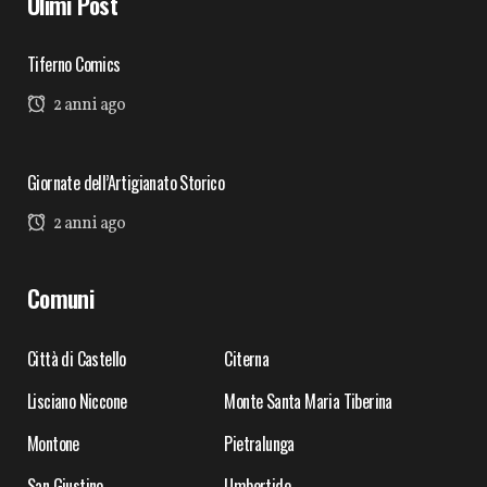
Ulimi Post
Tiferno Comics
2 anni ago
Giornate dell’Artigianato Storico
2 anni ago
Comuni
Città di Castello
Citerna
Lisciano Niccone
Monte Santa Maria Tiberina
Montone
Pietralunga
San Giustino
Umbertide